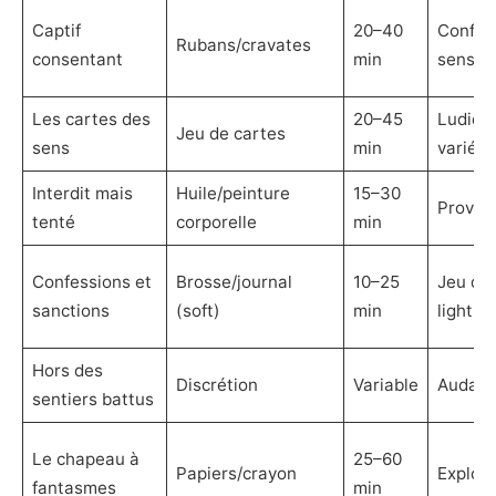
Captif
20–40
Confian
Rubans/cravates
consentant
min
sensori
Les cartes des
20–45
Ludiqu
Jeu de cartes
sens
min
varié
Interdit mais
Huile/peinture
15–30
Provoc
tenté
corporelle
min
Confessions et
Brosse/journal
10–25
Jeu de 
sanctions
(soft)
min
light
Hors des
Discrétion
Variable
Audaci
sentiers battus
Le chapeau à
25–60
Papiers/crayon
Explora
fantasmes
min